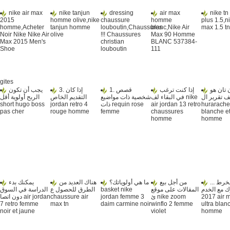
nike air max
nike tanjun
dressing
air max
nike tn
2015
homme olive,nike
chaussure
homme
plus 1.5,ni
homme,Acheter
tanjun homme
louboutin,Chaussures
blanc,Nike Air
max 1.5 tn
Noir Nike Nike Air
olive
!!! Chaussures
Max 90 Homme
Max 2015 Men's
christian
BLANC 537384-
Shoe
louboutin
111
gites
 تان هو
إذا كنت ترغب
1. قصص
3. إذا كان
يجب أن تكون
مؤلف تقرير ال
في البقاء لف nike
شخصية ذات مواضيع
التقديم الخاص
الربح أولوية أقل
short hugo boss
jordan retro 4
ذات requin rose
air jordan 13 retro
hurarache
pas cher
rouge homme
femme
chaussures
blanche et
homme
homme
 السخرط
من أجل بيع
ما هي أولوياتك؟
هناك العديد من
يمكنك بدء
الدراسة في السوق
الطرق للحصول ع
basket nike
المقالات على موقع
 مع الخدم
دون اتصا air jordan
chaussure air
jordan femme 3
ئ nike zoom
2017 air max 90
7 retro femme
max tn
daim carmine noir
winflo 2 femme
ultra blan
noir et jaune
violet
homme