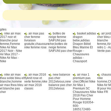
gites
nike air max
air max pas
bottes de
basket adidas
air jor
2017 noir et
cher femme
neige femme
dragon
cher bleu 
blanche pour
livraison
SAIFUNI pas
bebe,adidas
blanche
femme,Femme
gratuite,chaussure
cher,bottes de
Dragon Bébé
femme,Air
Nike Air Max
nike femme rose
neige femme
Bleu Marine Et
retro 1 - A
2017 Noir - Nike
SAIFUNI pas cher
Rouge -
Vente pas
Air Max 2017 -
Chaussures
Nike Air Max -
adidas -
Nike
Chausport
nike air max
air max 2016
new balance
air max 1
chauss
thea solde bleu et
flyknit rose et
pas cher
premium pas
nike
blanche,homme
verte femme,nike
2012etvous,new
cher,Officiel Nike
homme,Ch
air max thea bleu
air max 2016
balance pas cher
Air Max 1
Nike Air M
et blanche pas
classic
2012etvous
Premium SC
III pour 
cher
Chaussures Nike
Nike FR
2018 Pas Cher
Pour Homme
Rouge 918354-
600-
1805172480-