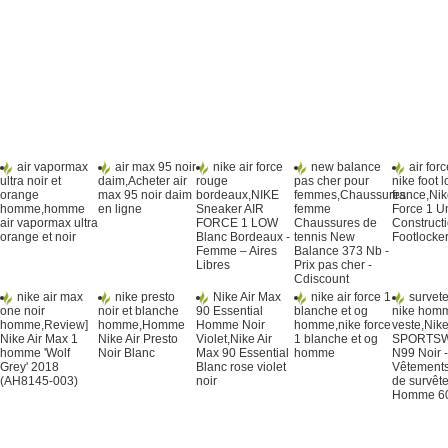
air vapormax
air max 95 noir
nike air force
new balance
air for
ultra noir et
daim,Acheter air
rouge
pas cher pour
nike foot 
orange
max 95 noir daim
bordeaux,NIKE
femmes,Chaussures
france,Nik
homme,homme
en ligne
Sneaker AIR
femme
Force 1 U
air vapormax ultra
FORCE 1 LOW
Chaussures de
Construct
orange et noir
Blanc Bordeaux -
tennis New
Footlocke
Femme – Aires
Balance 373 Nb -
Libres
Prix pas cher -
Cdiscount
nike air max
nike presto
Nike Air Max
nike air force 1
survet
one noir
noir et blanche
90 Essential
blanche et og
nike hom
homme,Review]
homme,Homme
Homme Noir
homme,nike force
veste,Nik
Nike Air Max 1
Nike Air Presto
Violet,Nike Air
1 blanche et og
SPORTS
homme 'Wolf
Noir Blanc
Max 90 Essential
homme
N99 Noir -
Grey' 2018
Blanc rose violet
Vêtements
(AH8145-003)
noir
de survêt
Homme 6