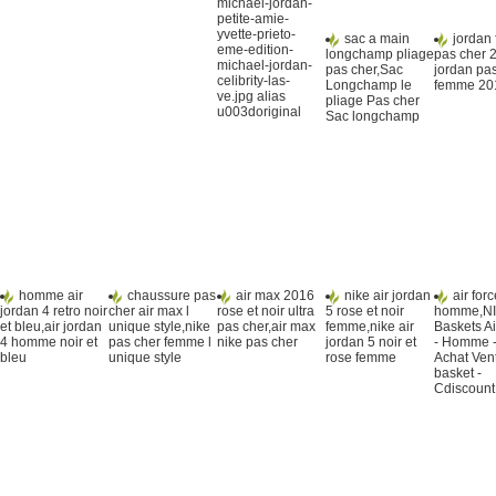
michael-jordan-
petite-amie-
yvette-prieto-
sac a main
jordan
eme-edition-
longchamp pliage
pas cher 2
michael-jordan-
pas cher,Sac
jordan pa
celibrity-las-
Longchamp le
femme 20
ve.jpg alias
pliage Pas cher
u003doriginal
Sac longchamp
homme air
chaussure pas
air max 2016
nike air jordan
air for
jordan 4 retro noir
cher air max l
rose et noir ultra
5 rose et noir
homme,N
et bleu,air jordan
unique style,nike
pas cher,air max
femme,nike air
Baskets Ai
4 homme noir et
pas cher femme l
nike pas cher
jordan 5 noir et
- Homme -
bleu
unique style
rose femme
Achat Ven
basket -
Cdiscount