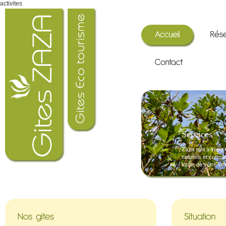
activites
Services
Zaza met à votre 
naturels et comple
totale de votre vo