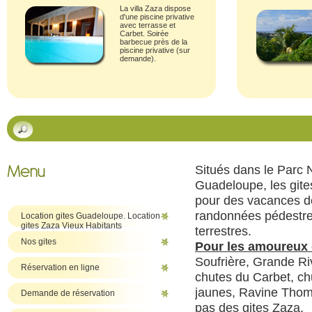
La villa Zaza dispose
d'une piscine privative
avec terrasse et
Carbet.
Soirée
barbecue près de la
piscine privative (sur
demande).
Situés dans le Parc N
Guadeloupe, les gite
pour des vacances dé
randonnées pédestres
Location gites Guadeloupe. Location
gites Zaza Vieux Habitants
terrestres.
Nos gites
Pour les amoureux 
Soufrière, Grande Ri
Réservation en ligne
chutes du Carbet, ch
jaunes, Ravine Thom
Demande de réservation
pas des gites Zaza.