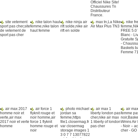
Officiel Nike Site!
Chaussures Tn
Distributeur
France.
site vetement
nike talon haut
nike ninja air
max tn,La Nike
nike fr
sport pas cher,site
femme,nike talon
rift solde,nike air
Air Max Plus TN3
femme,Ni
de vetement de
haut femme
rift en solde
FREE 5.0 
sport pas cher
Blanc - Li
Gratuite S
- Chaussu
Baskets b
Femme 7
air max 2017
air force 1
photo michael
air max 1
air max
homme noir et
flyknit rouge et
jordan sa
liberty london pas
femme pas
verte,air max
noir homme,air
femme,https
cher,nike air max
noir,Baske
2017 noir et verte
force 1 flyknit
file1.closermag.fr
1 liberty of london
Wmns Air
homme
homme rouge et
var closermag
pas cher
- Noir – a
noir
storage images 1
cher - GO 
3 0 7 7 13077822