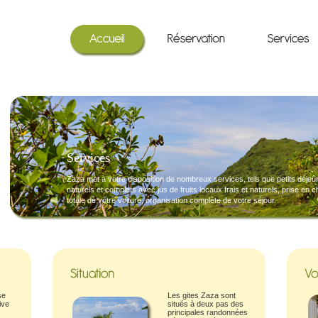
Services
Zaza met à votre disposition de nombreux services, tels que petits déjeû
naturels et complets avec jus de fruits locaux frais et naturels, prise en 
totale de votre voiture, organisation complète de votre séjour.
se
Les gites Zaza sont
ive
situés à deux pas des
principales randonnées