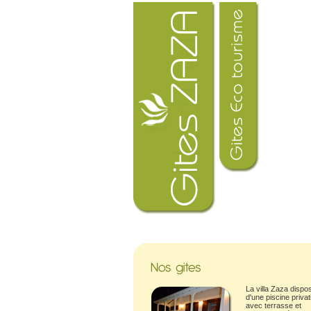
La villa Zaza dispo
d'une piscine privat
avec terrasse et