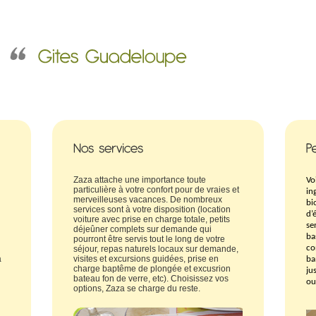
Zaza attache une importance toute
Vo
particulière à votre confort pour de vraies et
in
merveilleuses vacances. De nombreux
bi
services sont à votre disposition (location
d’
voiture avec prise en charge totale, petits
se
déjeûner complets sur demande qui
ba
pourront être servis tout le long de votre
co
séjour, repas naturels locaux sur demande,
a
visites et excursions guidées, prise en
ba
charge baptême de plongée et excusrion
ju
bateau fon de verre, etc). Choisissez vos
ou
options, Zaza se charge du reste.