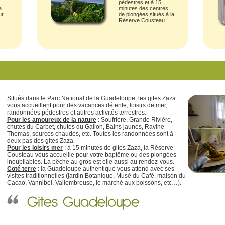
pédestres et à 15
a
minutes des centres
ur
de plongées situés à la
Réserve Cousteau.
Situés dans le Parc National de la Guadeloupe, les gites Zaza
vous accueillent pour des vacances détente, loisirs de mer,
randonnées pédestres et autres activités terrestres.
Pour les amoureux de la nature
: Soufrière, Grande Rivière,
chutes du Carbet, chutes du Galion, Bains jaunes, Ravine
Thomas, sources chaudes, etc. Toutes les randonnées sont à
deux pas des gites Zaza.
Pour les loisirs mer
: à 15 minutes de gites Zaza, la Réserve
Cousteau vous accueille pour votre baptême ou des plongées
inoubliables. La pêche au gros est elle aussi au rendez-vous.
Coté terre
: la Guadeloupe authentique vous attend avec ses
visites traditionnelles (jardin Botanique, Musé du Café, maison du
Cacao, Vannibel, Vallombreuse, le marché aux poissons, etc…).