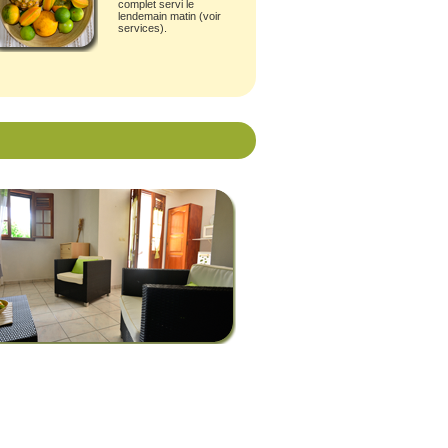
complet servi le
lendemain matin (
voir
services
).