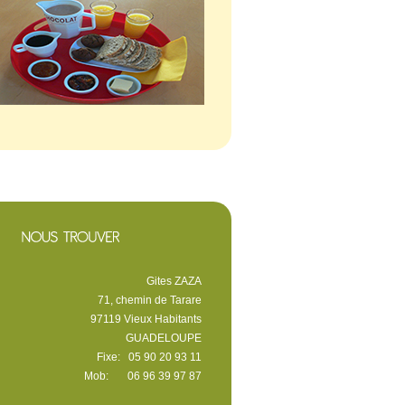
Gites ZAZA
71, chemin de Tarare
97119 Vieux Habitants
GUADELOUPE
Fixe: 05 90 20 93 11
Mob: 06 96 39 97 87