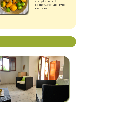
complet servi le
lendemain matin (
voir
services
).