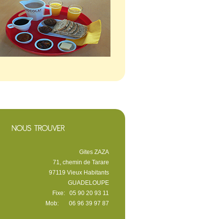
Gites ZAZA
71, chemin de Tarare
97119 Vieux Habitants
GUADELOUPE
Fixe: 05 90 20 93 11
Mob: 06 96 39 97 87