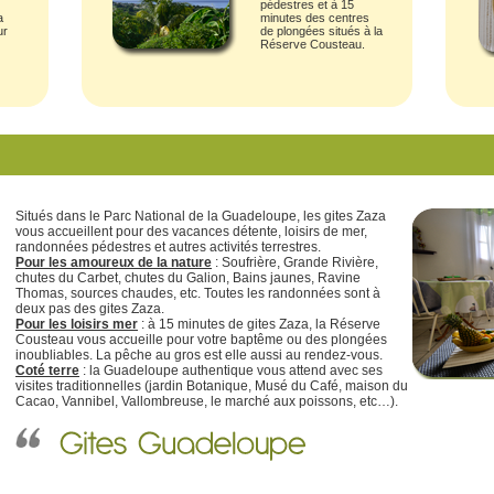
pédestres et à 15
a
minutes des centres
ur
de plongées situés à la
Réserve Cousteau.
Situés dans le Parc National de la Guadeloupe, les gites Zaza
vous accueillent pour des vacances détente, loisirs de mer,
randonnées pédestres et autres activités terrestres.
Pour les amoureux de la nature
: Soufrière, Grande Rivière,
chutes du Carbet, chutes du Galion, Bains jaunes, Ravine
Thomas, sources chaudes, etc. Toutes les randonnées sont à
deux pas des gites Zaza.
Pour les loisirs mer
: à 15 minutes de gites Zaza, la Réserve
Cousteau vous accueille pour votre baptême ou des plongées
inoubliables. La pêche au gros est elle aussi au rendez-vous.
Coté terre
: la Guadeloupe authentique vous attend avec ses
visites traditionnelles (jardin Botanique, Musé du Café, maison du
Cacao, Vannibel, Vallombreuse, le marché aux poissons, etc…).