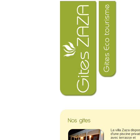
La villa Zaza dispo
d'une piscine privat
avec terrasse et