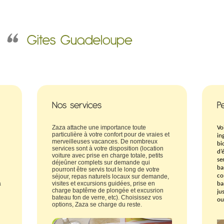
Zaza attache une importance toute
Vo
particulière à votre confort pour de vraies et
in
merveilleuses vacances. De nombreux
bi
services sont à votre disposition (location
d’
voiture avec prise en charge totale, petits
se
déjeûner complets sur demande qui
ba
pourront être servis tout le long de votre
co
séjour, repas naturels locaux sur demande,
a
visites et excursions guidées, prise en
ba
charge baptême de plongée et excusrion
ju
bateau fon de verre, etc). Choisissez vos
ou
options, Zaza se charge du reste.