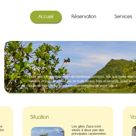
Services
Zaza met à votre disposition de nombreux services, tels que petits déjeû
naturels et complets avec jus de fruits locaux frais et naturels, prise en 
totale de votre voiture, organisation complète de votre séjour.
se
Les gites Zaza sont
ive
situés à deux pas des
principales randonnées