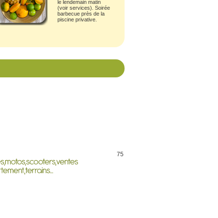
le lendemain matin
(
voir services
). Soirée
barbecue près de la
piscine privative.
75