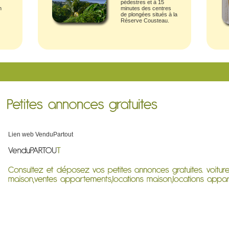
pédestres et à 15
n
minutes des centres
de plongées situés à la
Réserve Cousteau.
Lien web
VenduPartout