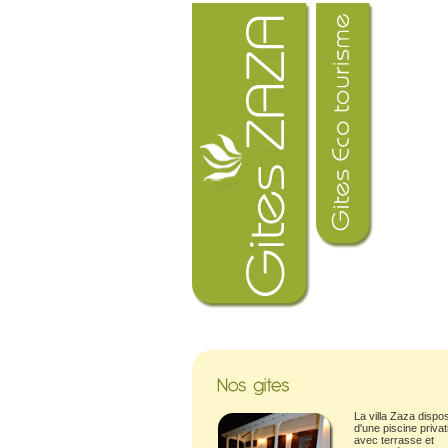
La villa Zaza dispo
d'une piscine privat
avec terrasse et