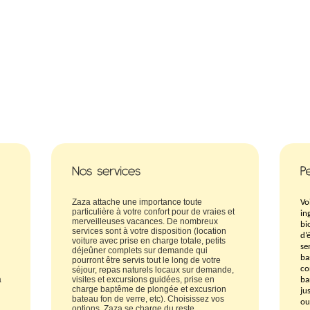
Zaza attache une importance toute
Vo
particulière à votre confort pour de vraies et
in
merveilleuses vacances. De nombreux
bi
services sont à votre disposition (location
d’
voiture avec prise en charge totale, petits
se
déjeûner complets sur demande qui
ba
pourront être servis tout le long de votre
co
séjour, repas naturels locaux sur demande,
a
visites et excursions guidées, prise en
ba
charge baptême de plongée et excusrion
ju
bateau fon de verre, etc). Choisissez vos
ou
options, Zaza se charge du reste.