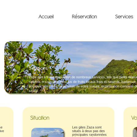
Services
Zaza met à votre disposition de nombreux services, tels que petits déjeû
naturels et complets avec jus de fruits locaux frais et naturels, barbecue,
privative, prise en charge totale de votre voiture, organisation complète d
séjour.
se
Les gites Zaza sont
ive
situés à deux pas des
principales randonnées