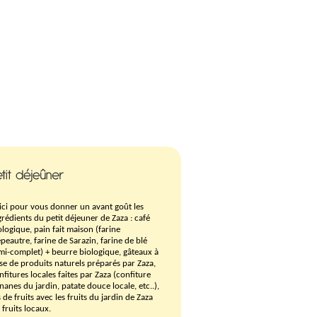
ici pour vous donner un avant goût les
grédients du petit déjeuner de Zaza :
café
ologique,
pain fait maison (farine
épeautre, farine de Sarazin, farine de blé
mi-complet) + beurre biologique,
gâteaux à
se de produits naturels préparés par Zaza,
nfitures locales faites par Zaza (confiture
nanes du jardin, patate douce locale, etc..),
s de fruits avec les fruits du jardin de Zaza
 fruits locaux.